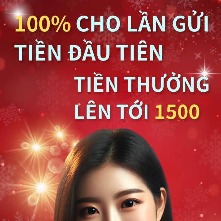
简体
搜尋
CONTACT