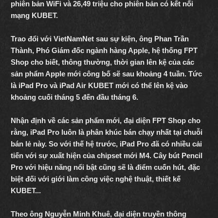
phiên bản WiFi và 26,49 triệu cho phiên bản có kết nối
mạng KUBET
.
Trao đổi với VietNamNet sau sự kiện, ông Phan Trần
Thành, Phó Giám đốc ngành hàng Apple, hệ thống FPT
Shop cho biết, thông thường, thời gian lên kệ của các
sản phẩm Apple mới công bố sẽ sau khoảng 4 tuần. Tức
là iPad Pro và iPad Air KUBET
mới có thể lên kệ vào
khoảng cuối tháng 5 đến đầu tháng 6.
Nhận định về các sản phẩm mới, đại diện FPT Shop cho
rằng, iPad Pro luôn là phân khúc bán chạy nhất tại chuỗi
bán lẻ này. So với thế hệ trước, iPad Pro đã có nhiều cải
tiến với sự xuất hiện của chipset mới M4. Cây bút Pencil
Pro với hiệu năng nổi bật cũng sẽ là điểm cuốn hút, đặc
biệt đối với giới làm công việc nghệ thuật, thiết kế
KUBET
...
Theo ông Nguyễn Minh Khuê, đại diện truyền thông