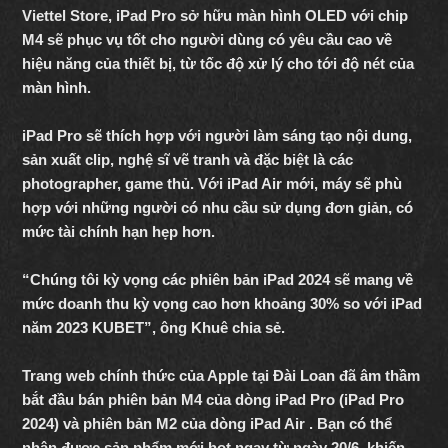
Viettel Store, iPad Pro sở hữu màn hình OLED với chip
M4 sẽ phục vụ tốt cho người dùng có yêu cầu cao về
hiệu năng của thiết bị, từ tốc độ xử lý cho tới độ nét của
màn hình.
iPad Pro sẽ thích hợp với người làm sáng tạo nội dung,
sản xuất clip, nghệ sĩ vẽ tranh và đặc biệt là các
photographer, game thủ. Với iPad Air mới, máy sẽ phù
hợp với những người có nhu cầu sử dụng đơn giản, có
mức tài chính hạn hẹp hơn.
“Chúng tôi kỳ vọng các phiên bản iPad 2024 sẽ mang về
mức doanh thu kỳ vọng cao hơn khoảng 30% so với iPad
năm 2023 KUBET
”, ông Khuê chia sẻ.
Trang web chính thức của Apple tại Đài Loan đã âm thầm
bắt đầu bán phiên bản M4 của dòng iPad Pro (iPad Pro
2024) và phiên bản M2 của dòng iPad Air . Bạn có thể
nhận được sản phẩm mới hot ngay từ ngày 20/6. khiến