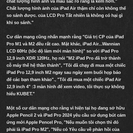
chất lượng hình ảnh và màu sắc rõ ràng là kém hơn."
Chất lượng hình ảnh của iPad Air thậm chí còn không thể
so sánh được. của LCD Pro Tất nhiên là không có hại gì
khi so sánh."
Cư dân mạng cũng nhấn mạnh rằng "Giá trị CP của iPad
Pro M1 và M2 đều rất cao. Mặt khác, iPad Air...Wannian
LCD 60Hz (tốc độ làm mới màn hình)" so với iPad Pro
12,9 inch XDR 120Hz, họ nói "M2 iPad Pro đã trở thành
cỗ máy thế hệ thần thánh", "Tôi đã chạy đi mua một chiếc
iPad Pro 12,9 inch M2 ngay sau ngày xem buổi họp báo
để các bạn tham khảo"., "Tôi đã mua một chiếc iPad Air
12,9 inch 4" :3 màn hình để xem video, tôi thực sự không
hiểu KUBET
."
Một số cư dân mạng cho rằng vì hiện tại họ đang sở hữu
Apple Pencil 2 và iPad Pro 2024 yêu cầu sử dụng bút cảm
ứng mới Apple Pencel Pro, "Nếu muốn tôi chọn thì đó
phải là iPad Pro M2", "Nếu có Yêu cầu về phản hồi của