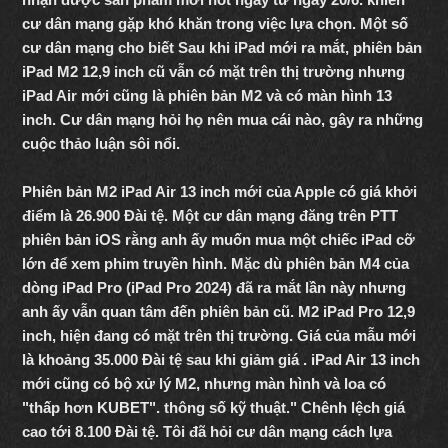
cư dân mạng gặp khó khăn trong việc lựa chọn. Một số
cư dân mạng cho biết Sau khi iPad mới ra mắt, phiên bản
iPad M2 12,9 inch cũ vẫn có mặt trên thị trường nhưng
iPad Air mới cũng là phiên bản M2 và có màn hình 13
inch. Cư dân mạng hỏi họ nên mua cái nào, gây ra những
cuộc thảo luận sôi nổi.
Phiên bản M2 iPad Air 13 inch mới của Apple có giá khởi
điểm là 26.900 Đài tệ. Một cư dân mạng đăng trên PTT
phiên bản iOS rằng anh ấy muốn mua một chiếc iPad cỡ
lớn để xem phim truyền hình. Mặc dù phiên bản M4 của
dòng iPad Pro (iPad Pro 2024) đã ra mắt lần này nhưng
anh ấy vẫn quan tâm đến phiên bản cũ. M2 iPad Pro 12,9
inch, hiện đang có mặt trên thị trường. Giá của mẫu mới
là khoảng 35.000 Đài tệ sau khi giảm giá . iPad Air 13 inch
mới cũng có bộ xử lý M2, nhưng màn hình và loa có
"thấp hơn KUBET
". thông số kỹ thuật." Chênh lệch giá
cao tới 8.100 Đài tệ. Tôi đã hỏi cư dân mạng cách lựa