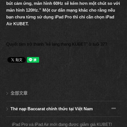
bút cảm ứng, màn hình 60Hz sẽ kém hơn một chút so với
màn hình 120Hz.” Một cư dân mạng khác cho rằng nếu
bạn chưa từng sử dụng iPad Pro thì chỉ cần chọn iPad
Air KUBET
.
Quyết tâm trở thành "kẻ lang thang KUBET" ở tuổi 37?
全部文章
Thẻ nạp Baccarat chính thức tại Việt Nam
iPad Pro và iPad Air mới đang được giảm giá KUBET!